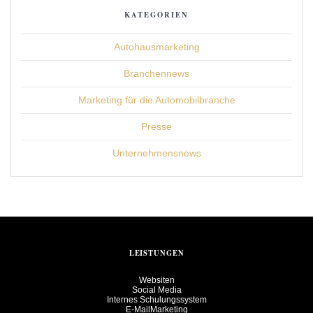
KATEGORIEN
Autohausmarketing
Branchennews
Marketing für die Automobilbranche
Presse
Unternehmensnews
LEISTUNGEN
Websiten
Social Media
Internes Schulungssystem
E-MailMarketing