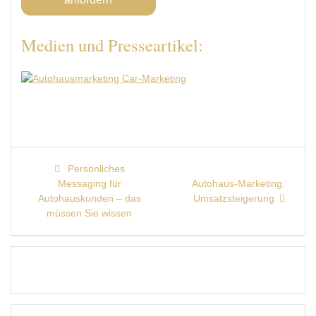
Medien und Presseartikel:
Beitragsnavigation
Previous
Persönliches
post:
Next
Messaging für
Autohaus-Marketing:
post:
Autohauskunden – das
Umsatzsteigerung
müssen Sie wissen