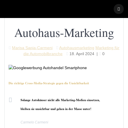
Skip
to
content
Autohaus-Marketing
Marisa Sapia-Carmeni
Autohausmarketing
Marketing für
die Automobilbranche
18. April 2024
|
0
Die richtige Cross-Media-Strategie gegen die Unsichtbarkeit
Solange Autohäuser nicht alle Marketing-Medien einsetzen,
bleiben sie unsichtbar
und gehen in der Masse unter!
Carmelo Carmeni