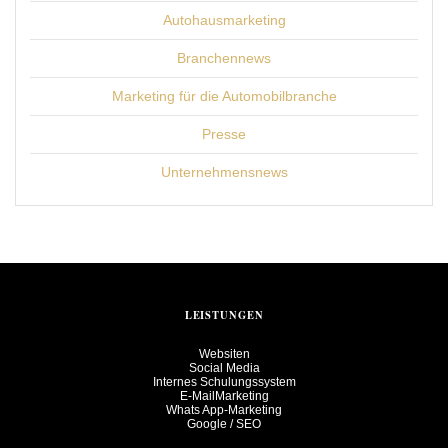
Autohausmarketing
Branchennews
Marketing für die Automobilbranche
Presse
Unternehmensnews
LEISTUNGEN
Websiten
Social Media
Internes Schulungssystem
E-MailMarketing
Whats App-Marketing
Google / SEO