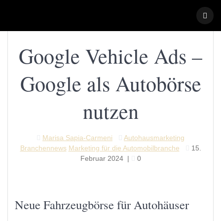
Skip
to
content
Google Vehicle Ads –
Google als Autobörse
nutzen
Marisa Sapia-Carmeni
Autohausmarketing
Branchennews
Marketing für die Automobilbranche
15.
Februar 2024
|
0
Neue Fahrzeugbörse für Autohäuser