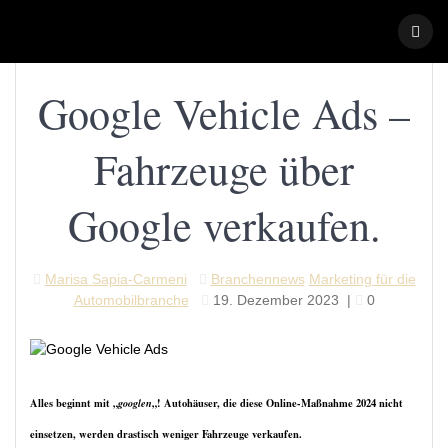
Skip
to
content
Google Vehicle Ads –
Fahrzeuge über
Google verkaufen.
Marisa Sapia-Carmeni
Branchennews
Marketing für die
Automobilbranche
19. Dezember 2023
|
0
Alles beginnt mit „
„!
Autohäuser, die diese Online-Maßnahme 2024 nicht
googlen
einsetzen, werden drastisch weniger Fahrzeuge verkaufen.